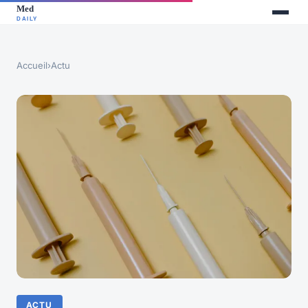
Accueil
›
Actu
ACTU