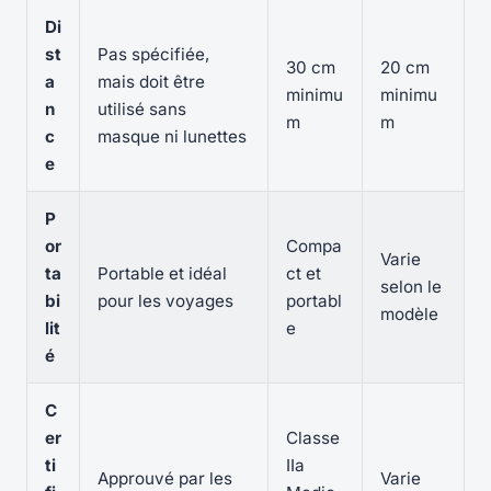
Di
st
Pas spécifiée,
30 cm
20 cm
a
mais doit être
minimu
minimu
n
utilisé sans
m
m
c
masque ni lunettes
e
P
or
Compa
Varie
ta
Portable et idéal
ct et
selon le
bi
pour les voyages
portabl
modèle
lit
e
é
C
er
Classe
ti
IIa
Approuvé par les
Varie