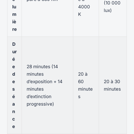
(10 000
lu
4000
lux)
m
K
iè
re
D
ur
é
e
28 minutes (14
d
minutes
20 à
e
d’exposition + 14
60
20 à 30
s
minutes
minute
minutes
é
d’extinction
s
a
progressive)
n
c
e