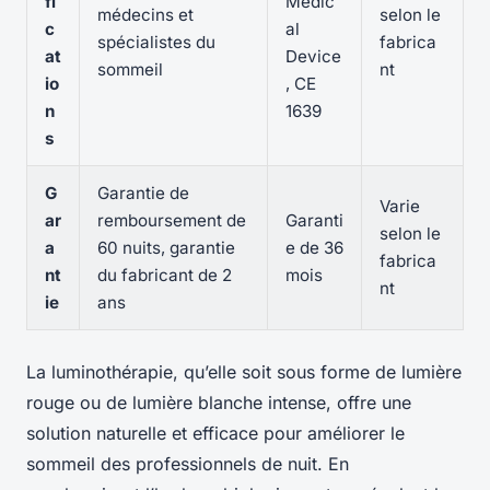
fi
Medic
médecins et
selon le
c
al
spécialistes du
fabrica
at
Device
sommeil
nt
io
, CE
n
1639
s
G
Garantie de
Varie
ar
remboursement de
Garanti
selon le
a
60 nuits, garantie
e de 36
fabrica
nt
du fabricant de 2
mois
nt
ie
ans
La luminothérapie, qu’elle soit sous forme de lumière
rouge ou de lumière blanche intense, offre une
solution naturelle et efficace pour améliorer le
sommeil des professionnels de nuit. En