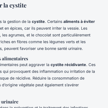
 la cystite
s la gestion de la
cystite
. Certains
aliments à éviter
t en épices, car ils peuvent irriter la vessie. Les
r, les agrumes, et le chocolat sont particulièrement
 riches en fibres comme les légumes verts et les
es, peuvent favoriser une bonne santé urinaire.
s alimentaires
limentaires peut aggraver la
cystite récidivante
. Ces
ns qui provoquent des inflammation ou irritation de la
isque de récidive. Réduire la consommation de
s d’origine végétale peut également s’avérer
 urinaire
dans la prévention et le traitement des infections