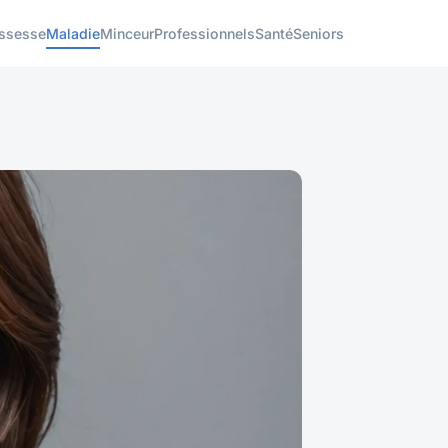
ssesse
Maladie
Minceur
Professionnels
Santé
Seniors