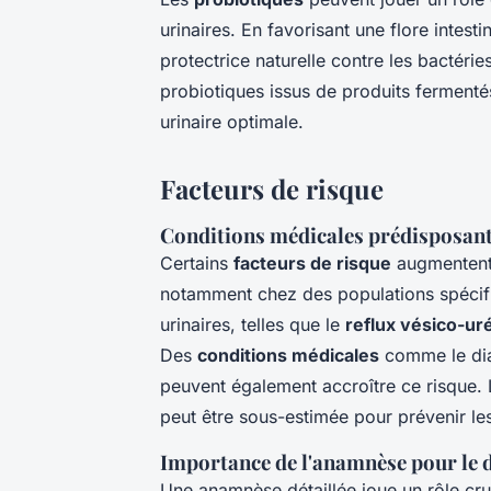
urinaires. En favorisant une flore intesti
protectrice naturelle contre les bactér
probiotiques issus de produits fermenté
urinaire optimale.
Facteurs de risque
Conditions médicales prédisposan
Certains
facteurs de risque
augmentent 
notamment chez des populations spéci
urinaires, telles que le
reflux vésico-uré
Des
conditions médicales
comme le dia
peuvent également accroître ce risque. 
peut être sous-estimée pour prévenir l
Importance de l'anamnèse pour le 
Une anamnèse détaillée joue un rôle cru