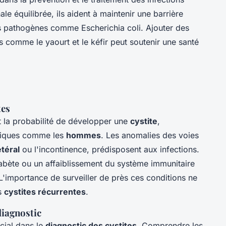
nale équilibrée, ils aident à maintenir une barrière
ies pathogènes comme Escherichia coli. Ajouter des
s comme le yaourt et le kéfir peut soutenir une santé
tes
la probabilité de développer une
cystite
,
fiques comme les
hommes
. Les anomalies des voies
téral
ou l'incontinence, prédisposent aux infections.
bète ou un affaiblissement du système immunitaire
L'importance de surveiller de près ces conditions ne
es
cystites récurrentes
.
diagnostic
cial dans le
diagnostic des cystites
. Comprendre les