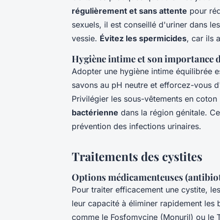
régulièrement et sans attente
pour réd
sexuels, il est conseillé d'uriner dans le
vessie.
Évitez les spermicides
, car ils
Hygiène intime et son importance d
Adopter une hygiène intime équilibrée est
savons au pH neutre et efforcez-vous d'ef
Privilégier les sous-vêtements en coton l
bactérienne
dans la région génitale. C
prévention des infections urinaires.
Traitements des cystites
Options médicamenteuses (antibiot
Pour traiter efficacement une cystite, le
leur capacité à éliminer rapidement les b
comme le Fosfomycine (Monuril) ou le T