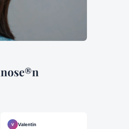
annose®n
Valentin
V