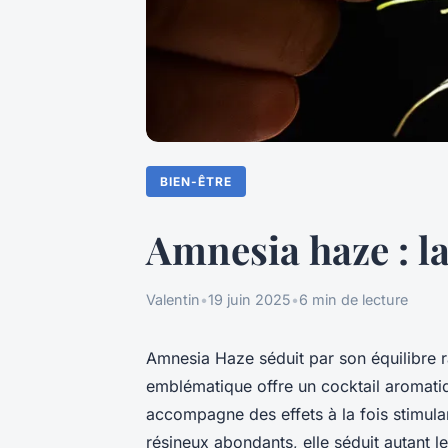
BIEN-ÊTRE
Amnesia haze : la
Valentin
•
19 juin 2025
•
6 min de lecture
Amnesia Haze séduit par son équilibre ra
emblématique offre un cocktail aromat
accompagne des effets à la fois stimula
résineux abondants, elle séduit autant l