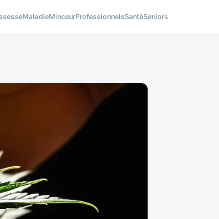
ssesse
Maladie
Minceur
Professionnels
Santé
Seniors