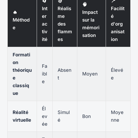
🔄
🪔
📍
🧠
Int
Réalis
Facilit
🔥
Impact
er
me
é
Méthod
sur la
ac
des
d'org
e
mémori
tiv
flamm
anisat
sation
ité
es
ion
Formati
on
Fa
théoriqu
Absen
Élevé
ibl
Moyen
e
t
e
e
classiq
ue
Él
Réalité
Simul
Moye
ev
Bon
virtuelle
é
nne
ée